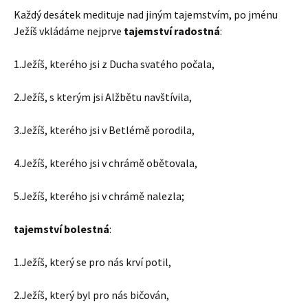
Každý desátek medituje nad jiným tajemstvím, po jménu
Ježíš vkládáme nejprve
tajemství radostná
:
1.Ježíš, kterého jsi z Ducha svatého počala,
2.Ježíš, s kterým jsi Alžbětu navštívila,
3.Ježíš, kterého jsi v Betlémě porodila,
4.Ježíš, kterého jsi v chrámě obětovala,
5.Ježíš, kterého jsi v chrámě nalezla;
tajemství bolestná
:
1.Ježíš, který se pro nás krví potil,
2.Ježíš, který byl pro nás bičován,