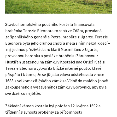
Stavbu homolského poutního kostela financovala
hraběnka Terezie Eleonora rozená ze Žďáru, provdaná
za španělského generála Petra, hraběte z Ugarte. Terezie
Eleonora byla jeho druhou chotí a měla s ním několik dětí –
mj. jedinou přeživší dceru Marii Maxmiliánu z Ugarte,
provdanou baronku a posléze hraběnku Zárubovou z
Hustiřan usazenou na zámku v Kostelci nad Orlicí. K té si
Terezie Eleonora vytvořila blízké niterné pouto, které
přispělo i k tomu, že se již jako vdova odstěhovala v roce
1688 z velkomeziříčského zámku a Vídně do malého (nově
zakoupeného a vystavěného) zámku v Borovnici, aby byla
své dceři co nejblíže.
Základní kámen kostela byl položen 12. května 1692 a
třídenní slavnosti proběhly za přítomnosti