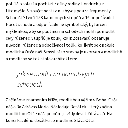
pol. 18. století a pochází z dílny rodiny Hendrichů z
Litomyšle. V současnosti z ní zbývají pouze fragmenty.
Schodiště tvoří 153 kamenných stupňů a 16 odpočívadel.
Počet schodů a odpočívadel je symbolický; byl určen
myšlenkou, aby se poutníci na schodech mohli pomodlit
celý růženec. Stupňů je tolik, kolik Zdrávasů obsahuje
původní růženec a odpočívadel tolik, kolikrát se opakuje
modlitba Otče náš. Smysl této stavby je ukotven v modlitbě
a modlitba se tak stala architektem:
jak se modlit na homolských
schodech
Začínáme znamením kříže, modlitbou Věřím v Boha, Otče
náš a 3x Zdrávas Maria. Následuje Desátek, který začíná
modlitbou Otče náš, po něm je vždy deset Zdrávasů. Na
konci každého desátku se modlíme Sláva Otci.