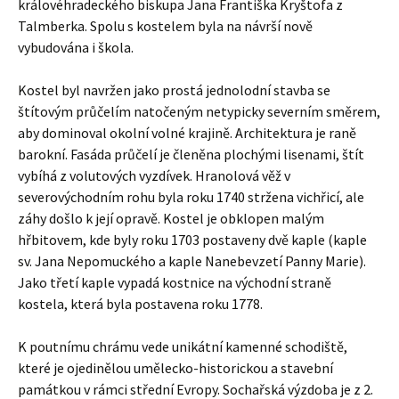
královéhradeckého biskupa Jana Františka Kryštofa z
Talmberka. Spolu s kostelem byla na návrší nově
vybudována i škola.
Kostel byl navržen jako prostá jednolodní stavba se
štítovým průčelím natočeným netypicky severním směrem,
aby dominoval okolní volné krajině. Architektura je raně
barokní. Fasáda průčelí je členěna plochými lisenami, štít
vybíhá z volutových vyzdívek. Hranolová věž v
severovýchodním rohu byla roku 1740 stržena vichřicí, ale
záhy došlo k její opravě. Kostel je obklopen malým
hřbitovem, kde byly roku 1703 postaveny dvě kaple (kaple
sv. Jana Nepomuckého a kaple Nanebevzetí Panny Marie).
Jako třetí kaple vypadá kostnice na východní straně
kostela, která byla postavena roku 1778.
K poutnímu chrámu vede unikátní kamenné schodiště,
které je ojedinělou umělecko-historickou a stavební
památkou v rámci střední Evropy. Sochařská výzdoba je z 2.