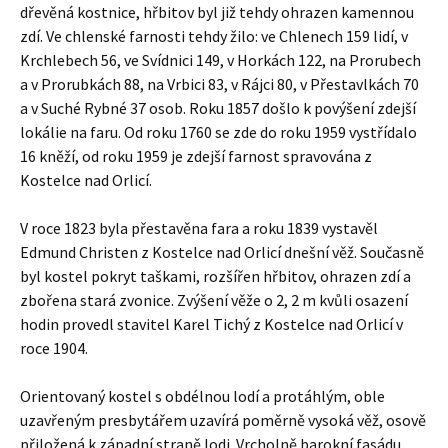
dřevěná kostnice, hřbitov byl již tehdy ohrazen kamennou
zdí. Ve chlenské farnosti tehdy žilo: ve Chlenech 159 lidí, v
Krchlebech 56, ve Svídnici 149, v Horkách 122, na Prorubech
a v Prorubkách 88, na Vrbici 83, v Rájci 80, v Přestavlkách 70
a v Suché Rybné 37 osob. Roku 1857 došlo k povýšení zdejší
lokálie na faru. Od roku 1760 se zde do roku 1959 vystřídalo
16 kněží, od roku 1959 je zdejší farnost spravována z
Kostelce nad Orlicí.
V roce 1823 byla přestavěna fara a roku 1839 vystavěl
Edmund Christen z Kostelce nad Orlicí dnešní věž. Současně
byl kostel pokryt taškami, rozšířen hřbitov, ohrazen zdí a
zbořena stará zvonice. Zvýšení věže o 2, 2 m kvůli osazení
hodin provedl stavitel Karel Tichý z Kostelce nad Orlicí v
roce 1904.
Orientovaný kostel s obdélnou lodí a protáhlým, oble
uzavřeným presbytářem uzavírá poměrně vysoká věž, osově
přiložená k západní straně lodi. Vrcholně barokní fasádu