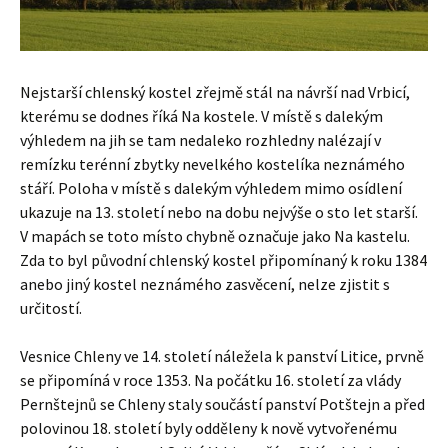
Nejstarší chlenský kostel zřejmě stál na návrší nad Vrbicí,
kterému se dodnes říká Na kostele. V místě s dalekým
výhledem na jih se tam nedaleko rozhledny nalézají v
remízku terénní zbytky nevelkého kostelíka neznámého
stáří. Poloha v místě s dalekým výhledem mimo osídlení
ukazuje na 13. století nebo na dobu nejvýše o sto let starší.
V mapách se toto místo chybně označuje jako Na kastelu.
Zda to byl původní chlenský kostel připomínaný k roku 1384
anebo jiný kostel neznámého zasvěcení, nelze zjistit s
určitostí.
Vesnice Chleny ve 14. století náležela k panství Litice, prvně
se připomíná v roce 1353. Na počátku 16. století za vlády
Pernštejnů se Chleny staly součástí panství Potštejn a před
polovinou 18. století byly odděleny k nově vytvořenému