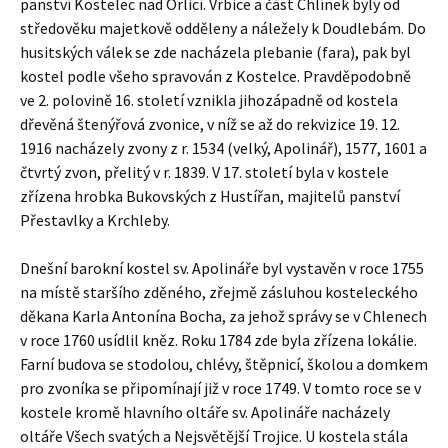
panství Kostelec nad Orlicí. Vrbice a část Chlínek byly od
středověku majetkově odděleny a náležely k Doudlebám. Do
husitských válek se zde nacházela plebanie (fara), pak byl
kostel podle všeho spravován z Kostelce. Pravděpodobně
ve 2. polovině 16. století vznikla jihozápadně od kostela
dřevěná štenýřová zvonice, v níž se až do rekvizice 19. 12.
1916 nacházely zvony z r. 1534 (velký, Apolinář), 1577, 1601 a
čtvrtý zvon, přelitý v r. 1839. V 17. století byla v kostele
zřízena hrobka Bukovských z Hustířan, majitelů panství
Přestavlky a Krchleby.
Dnešní barokní kostel sv. Apolináře byl vystavěn v roce 1755
na místě staršího zděného, zřejmě zásluhou kosteleckého
děkana Karla Antonína Bocha, za jehož správy se v Chlenech
v roce 1760 usídlil kněz. Roku 1784 zde byla zřízena lokálie.
Farní budova se stodolou, chlévy, štěpnicí, školou a domkem
pro zvoníka se připomínají již v roce 1749. V tomto roce se v
kostele kromě hlavního oltáře sv. Apolináře nacházely
oltáře Všech svatých a Nejsvětější Trojice. U kostela stála