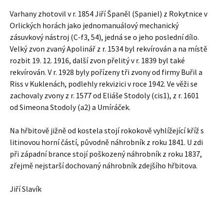
Varhany zhotovil v r. 1854 Jiří Španěl (Spaniel) z Rokytnice v
Orlických horách jako jednomanuálový mechanický
zásuvkový nástroj (C-f3, 54), jedná se o jeho poslední dílo.
Velký zvon zvaný Apolinář z r. 1534 byl rekvírován a na místě
rozbit 19. 12. 1916, další zvon přelitý v r. 1839 byl také
rekvírován. V r. 1928 byly pořízeny tři zvony od firmy Buřil a
Riss v Kuklenách, podlehly rekvizici v roce 1942. Ve věži se
zachovaly zvony z r. 1577 od Eliáše Stodoly (cis1), z r. 1601
od Simeona Stodoly (a2) a Umíráček.
Na hřbitově jižně od kostela stojí rokokově vyhlížející kříž s
litinovou horní částí, původně náhrobník z roku 1841. U zdi
při západní brance stojí poškozený náhrobník z roku 1837,
zřejmě nejstarší dochovaný náhrobník zdejšího hřbitova.
Jiří Slavík