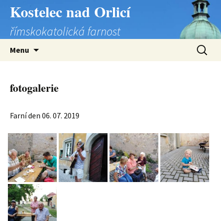
Přejít
Kostelec nad Orlicí
k
římskokatolická farnost
obsahu
webu
Vyhledá
Menu
fotogalerie
Farní den 06. 07. 2019